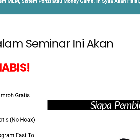
stem MLM, Sistem Ponzi atau Money Game. In Syaa Allah Hala
alam Seminar Ini Akan
ABIS!
Umroh Gratis
Siapa Pembi
atis (No Hoax)
ogram Fast To