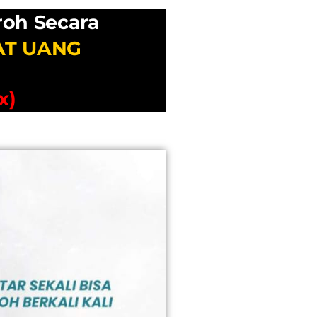
roh
Secara
AT UANG
x)