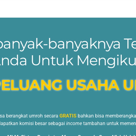
ebanyak-banyaknya T
nda Untuk Mengiku
PELUANG USAHA U
isa berangkat umroh secara
GRATIS
bahkan bisa memberangkatk
dapatkan komisi besar sebagai
income
tambahan untuk memenu