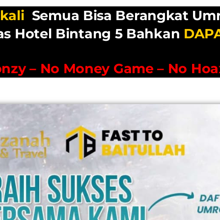
kali
Semua Bisa Berangkat Um
as Hotel Bintang 5 Bahkan
DAP
onzy – No Money Game – No Hoa