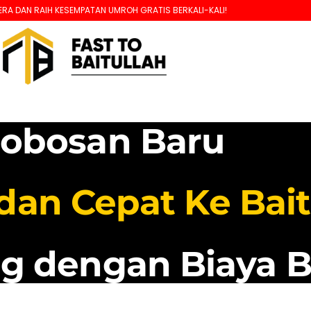
ESEMPATAN UMROH GRATIS BERKALI-KALI!
robosan Baru
an Cepat Ke Bait
g dengan Biaya B