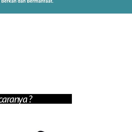
l, Berkah dan Bermanfaat.
caranya ?