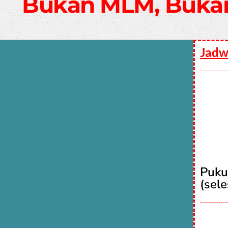
Bukan MLM, Buka
Jadw
-------------
Puku
(sele
-------------