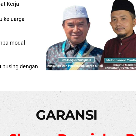
at Kerja
u keluarga
anpa modal
lu pusing dengan
GARANSI