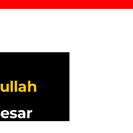
ullah
esar