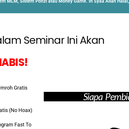
stem MLM, Sistem Ponzi atau Money Game. In Syaa Allah Hala
alam Seminar Ini Akan
ABIS!
Umroh Gratis
Siapa Pembi
atis (No Hoax)
ogram Fast To