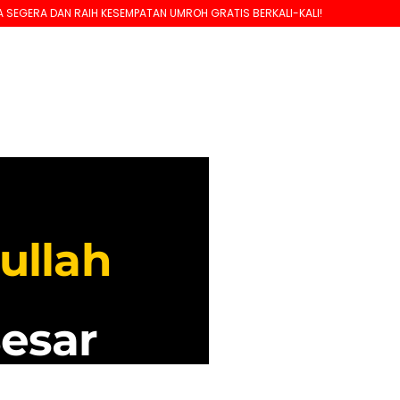
AIH KESEMPATAN UMROH GRATIS BERKALI-KALI!
ullah
esar