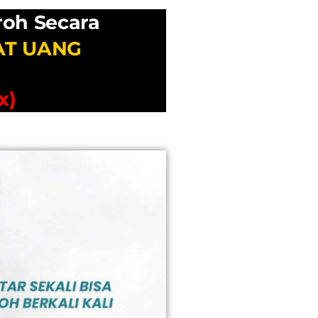
roh
Secara
AT UANG
x)