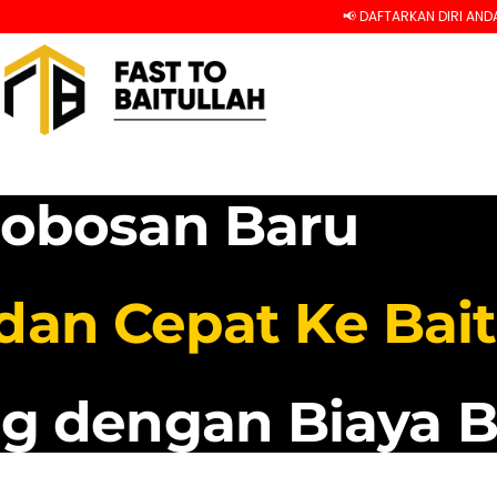
📢 DAFTARKAN DIRI ANDA SEGERA DAN R
robosan Baru
an Cepat Ke Bait
g dengan Biaya B