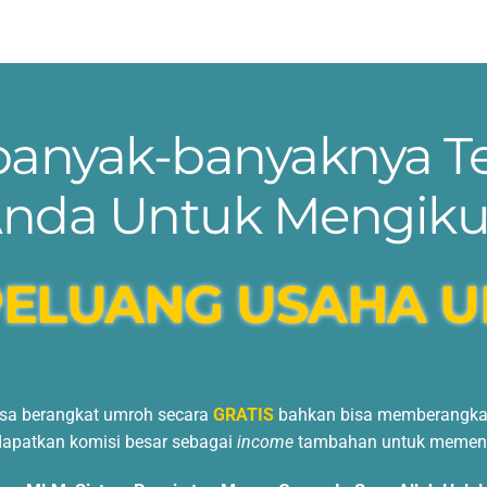
ebanyak-banyaknya T
nda Untuk Mengiku
PELUANG USAHA U
isa berangkat umroh secara
GRATIS
bahkan bisa memberangkatk
dapatkan komisi besar sebagai
income
tambahan untuk memenu