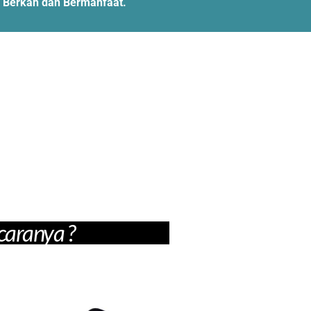
l, Berkah dan Bermanfaat.
caranya ?