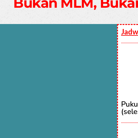
Bukan MLM, Buka
Jadw
-------------
Puku
(sele
-------------