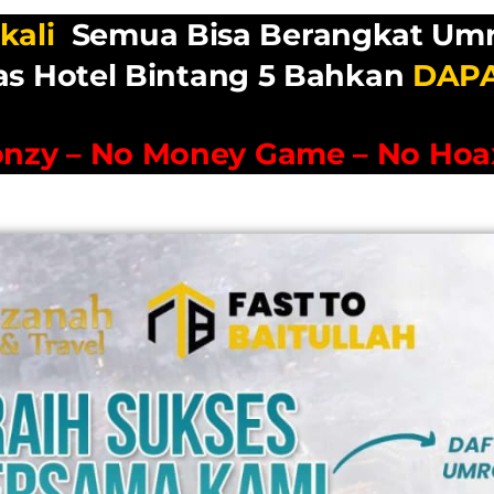
kali
Semua Bisa Berangkat Um
as Hotel Bintang 5 Bahkan
DAP
onzy – No Money Game – No Hoa