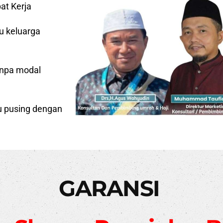
at Kerja
u keluarga
anpa modal
lu pusing dengan
GARANSI