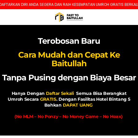
ARKAN DIRI ANDA SEGERA DAN RAIH KESEMPATAN UMROH GRATIS BERKALI-KALI
Terobosan Baru
Cara Mudah dan Cepat Ke
Baitullah
Tanpa Pusing dengan Biaya Besar
Hanya Dengan
Daftar Sekali
Semua Bisa Berangkat
Umroh
Secara
GRATIS
.
Dengan Fasilitas Hotel Bintang 5
Bahkan
DAPAT UANG
(No MLM – No Ponzy – No Money Game – No Hoax)