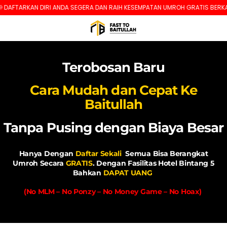
TARKAN DIRI ANDA SEGERA DAN RAIH KESEMPATAN UMROH GRATIS BERKALI-KAL
Terobosan Baru
Cara Mudah dan Cepat Ke
Baitullah
Tanpa Pusing dengan Biaya Besar
Hanya Dengan
Daftar Sekali
Semua Bisa Berangkat
Umroh
Secara
GRATIS
.
Dengan Fasilitas Hotel Bintang 5
Bahkan
DAPAT UANG
(No MLM – No Ponzy – No Money Game – No Hoax)